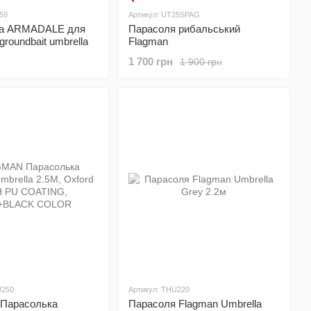
59
Артикул: UT25SPAG
ка ARMADALE для
Парасоля рибальський
groundbait umbrella
Flagman
1 700 грн
1 900 грн
U250
Артикул: THU220
Парасолька
Парасоля Flagman Umbrella