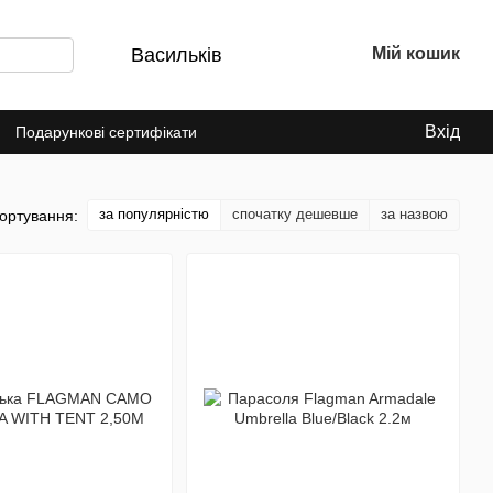
Васильків
Мій кошик
Вхід
Подарункові сертифікати
за популярністю
спочатку дешевше
за назвою
ортування: