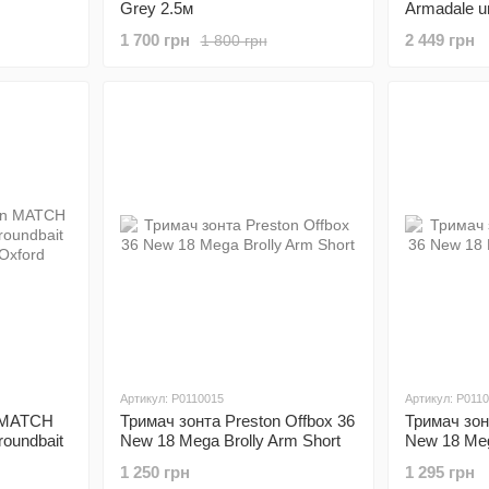
Grey 2.5м
Armadale u
WITH PU 
1 700 грн
2 449 грн
1 800 грн
BLUE+BL
Артикул: P0110015
Артикул: P011
 MATCH
Тримач зонта Preston Offbox 36
Тримач зон
oundbait
New 18 Mega Brolly Arm Short
New 18 Meg
ford
1 250 грн
1 295 грн