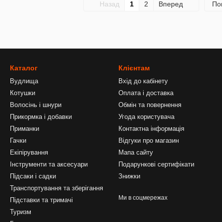
Назад
1
2
Вперед
По
Каталог
Клієнтам
Вудлища
Вхід до кабінету
Котушки
Оплата і доставка
Волосінь і шнури
Обмін та повернення
Прикормка і добавки
Угода користувача
Приманки
Контактна інформація
Гачки
Відгуки про магазин
Екіпірування
Мапа сайту
Інструменти та аксесуари
Подарункові сертифікати
Підсаки і садки
Знижки
Транспортування та зберігання
Ми в соцмережах
Підставки та тримачі
Туризм