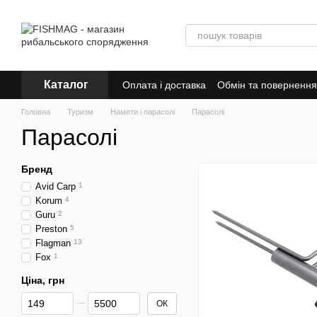
Перейти до основного контенту
Каталог
Оплата і доставка
Обмін та повернення
Знижки
Головна
Туризм
Намети і парасолі
Парасолі
Парасолі
Бренд
Avid Carp
1
Korum
4
Guru
2
Preston
5
Flagman
13
Fox
1
Ціна, грн
Від Ціна, грн
До Ціна, грн
ОК