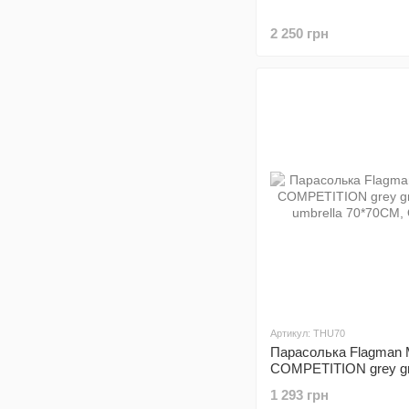
2 250 грн
Артикул: THU70
Парасолька Flagman
COMPETITION grey gr
umbrella 70*70CM, Ox
1 293 грн