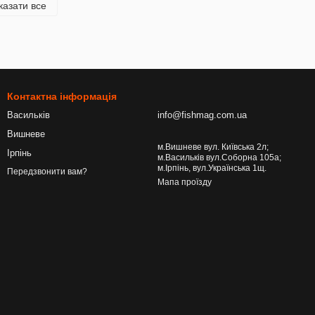
казати все
Контактна інформація
Васильків
info@fishmag.com.ua
Вишневе
м.Вишневе вул. Київська 2л;
Ірпінь
м.Васильків вул.Соборна 105а;
м.Ірпінь, вул.Українська 1щ.
Передзвонити вам?
Мапа проїзду