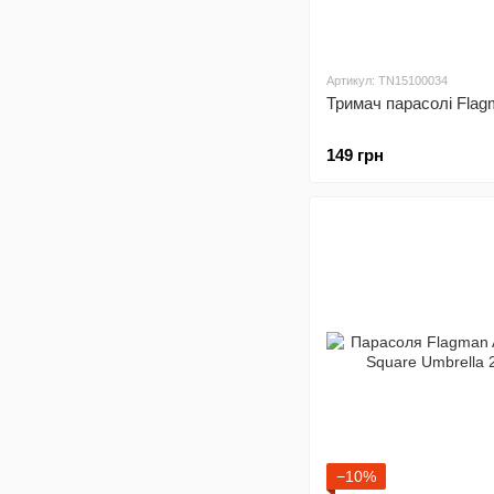
Артикул: TN15100034
Тримач парасолі Flag
149 грн
−10%