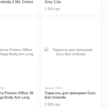
mbrella 2.5M, Oxford
Grey 2.2м
COATING,
1 200 грн
ACK COLOR
0014
Артикул: GB11
та Preston Offbox 36
Парасоль для прикормки Guru
a Brolly Arm Long
Bait Umbrella
2 925 грн