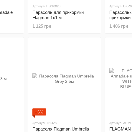
Артикул: HSG0020
Артикул: DKR0
madale
Парасоль для прикормки
Парасоль
Flagman 1х1 м
прикормки 
0.72m
1 125 грн
1 406 грн
−6%
Артикул: THU250
Артикул: ARM
Парасоля Flagman Umbrella
FLAGMAN 