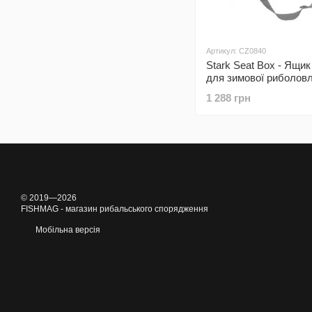
Артикул: CZ0840
Stark Seat Box - Ящик
для зимової риболовл
верхньою частиною д
1 288 грн
аксессуарів та нижнь
основною, розміри: (3
26см x 38см)
© 2019—2026
FISHMAG - магазин рибальського спорядження
Мобільна версія