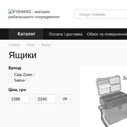
Перейти до основного контенту
Каталог
Оплата і доставка
Обмін та повернення
Знижки
Головна
Зима
Ящики
Ящики
Бренд
Carp Zoom
1
Salmo
1
Ціна, грн
Від Ціна, грн
До Ціна, грн
ОК