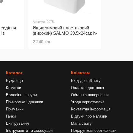
Артикул: 2075
 сидіння
Ящик зимовий пластиковий
і з
(високий) SALMO 39,5х24см; h-
ля
37см
2 240 грн
ою
8см x
Каталог
Клієнтам
Вудлища
Вхід до кабінету
Котушки
Оплата і доставка
Волосінь і шнури
Обмін та повернення
Прикормка і добавки
Угода користувача
Приманки
Контактна інформація
Гачки
Відгуки про магазин
Екіпірування
Мапа сайту
Інструменти та аксесуари
Подарункові сертифікати