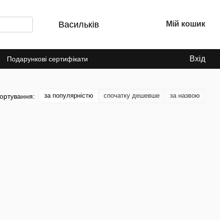
Васильків
Мій кошик
Вхід
Подарункові сертифікати
за популярністю
спочатку дешевше
за назвою
ортування: