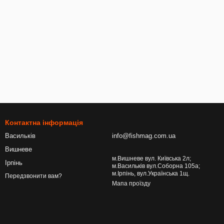
Контактна інформація
Васильків
info@fishmag.com.ua
Вишневе
м.Вишневе вул. Київська 2л;
Ірпінь
м.Васильків вул.Соборна 105а;
м.Ірпінь, вул.Українська 1щ.
Передзвонити вам?
Мапа проїзду