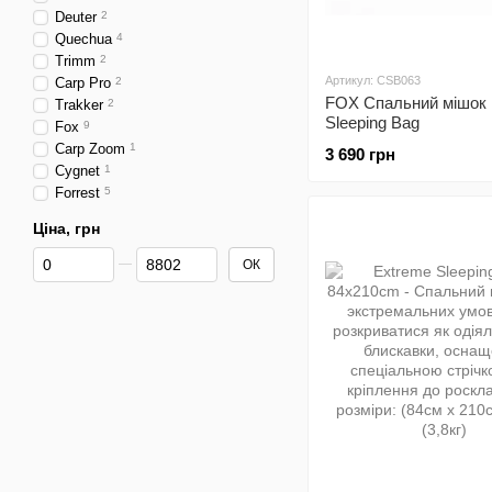
Deuter
2
Quechua
4
Trimm
2
Артикул: CSB063
Carp Pro
2
FOX Спальний мішок
Trakker
2
Sleeping Bag
Fox
9
Carp Zoom
1
3 690 грн
Cygnet
1
Forrest
5
Ціна, грн
Від Ціна, грн
До Ціна, грн
ОК