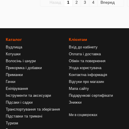
Назад
1
2
3
4
Вперед
Каталог
Клієнтам
Вудлища
Вхід до кабінету
Котушки
Оплата і доставка
Волосінь і шнури
Обмін та повернення
Прикормка і добавки
Угода користувача
Приманки
Контактна інформація
Гачки
Відгуки про магазин
Екіпірування
Мапа сайту
Інструменти та аксесуари
Подарункові сертифікати
Підсаки і садки
Знижки
Транспортування та зберігання
Ми в соцмережах
Підставки та тримачі
Туризм