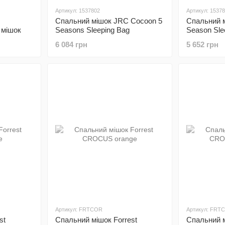
Артикул: 1537802
Артикул: 1537
Спальний мішок JRC Cocoon 5
Спальний 
 мішок
Seasons Sleeping Bag
Season Sle
мов, може
6 084 грн
5 652 грн
о, з боків
й
 для
ушок,
), вага:
Артикул: FRTCOR
Артикул: FRT
st
Спальний мішок Forrest
Спальний м