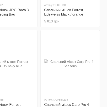
842
Артикул: FRTEBO
мішок JRC Rova 3
Спальний мішок Forrest
eping Bag
Edelweiss black / orange
5 013 грн
CNB
Артикул: CPBSL114
ішок Forrest
Спальний мішок Carp Pro 4