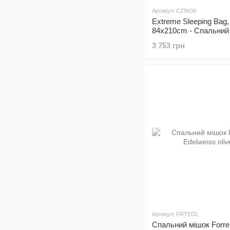
Артикул: CZ9639
Extreme Sleeping Bag,
84x210cm - Спальний
для экстремальних у
3 753 грн
розкриватися як одіял
блискавки, оснащени
спеціальною стрічкою
кріплення до росклад
розміри: (84см х 210см
(3,8кг)
Артикул: FRTEOL
Спальний мішок Forre