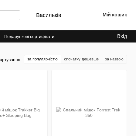
Васильків
Мій кошик
Вхід
Подарункові сертифікати
за популярністю
спочатку дешевше
за назвою
ортування: