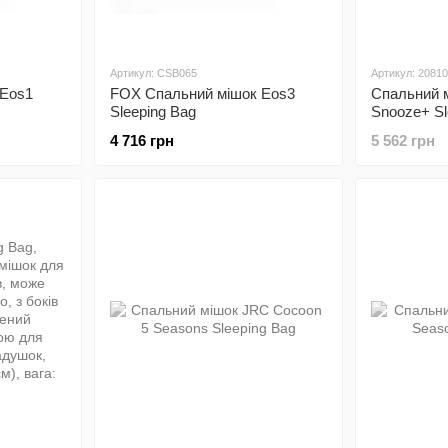
Артикул: CSB065
Артикул: 2081
 Eos1
FOX Спальний мішок Eos3
Спальний м
Sleeping Bag
Snooze+ Sl
4 716 грн
5 562 грн