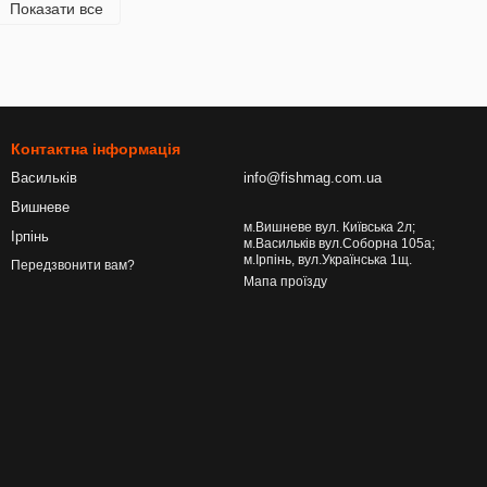
Показати все
Контактна інформація
Васильків
info@fishmag.com.ua
Вишневе
м.Вишневе вул. Київська 2л;
Ірпінь
м.Васильків вул.Соборна 105а;
м.Ірпінь, вул.Українська 1щ.
Передзвонити вам?
Мапа проїзду