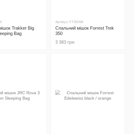
00
Артикул: FT350SB
ішок Trakker Big
Спальний мішок Forrest Trek
eeping Bag
350
3 383 грн