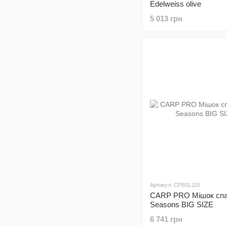
Edelweiss olive
5 013 грн
Артикул: CPBSL115
CARP PRO Мiшок спа
Seasons BIG SIZE
6 741 грн