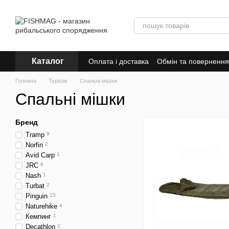
Перейти до основного контенту
Каталог
Оплата і доставка
Обмін та повернення
Знижки
Головна
Туризм
Спальні мішки
Спальні мішки
Бренд
Tramp
9
Norfin
2
Avid Carp
1
JRC
6
Nash
1
Turbat
2
Pinguin
15
Naturehike
4
Кемпинг
1
Decathlon
2