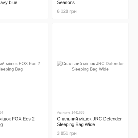
vy blue
Seasons
6 120 грн
64
Артикул: 1441635
мішок FOX Eos 2
Спальний мішок JRC Defender
ag
Sleeping Bag Wide
3 051 грн