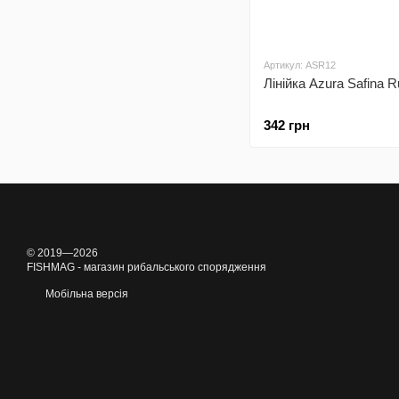
Артикул: ASR12
Лінійка Azura Safina R
342 грн
© 2019—2026
FISHMAG - магазин рибальського спорядження
Мобільна версія