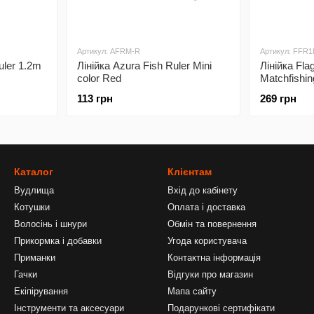
Артикул: AFRM-R
Артикул: FFR
uler 1.2m
Лінійка Azura Fish Ruler Mini
Лінійка Fla
color Red
Matchfishin
113 грн
269 грн
Каталог
Клієнтам
Вудлища
Вхід до кабінету
Котушки
Оплата і доставка
Волосінь і шнури
Обмін та повернення
Прикормка і добавки
Угода користувача
Приманки
Контактна інформація
Гачки
Відгуки про магазин
Екіпірування
Мапа сайту
Інструменти та аксесуари
Подарункові сертифікати