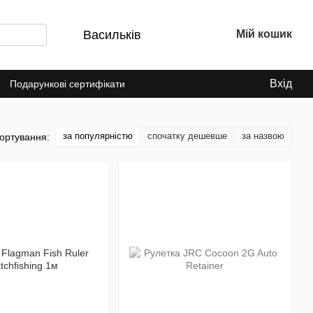
Васильків
Мій кошик
Вхід
Подарункові сертифікати
за популярністю
спочатку дешевше
за назвою
ортування: