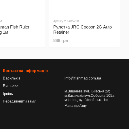
1M
Артикул: 1485798
gman Fish Ruler
Рулетка JRC Cocoon 2G Auto
g 1м
Retainer
888 грн
Контактна інформація
Васильків
info@fishmag.com.ua
Вишневе
м.Вишневе вул. Київська 2л;
Ірпінь
м.Васильків вул.Соборна 105а;
м.Ірпінь, вул.Українська 1щ.
Передзвонити вам?
Мапа проїзду