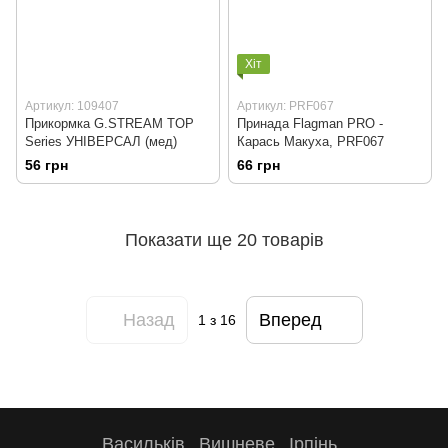
Хіт
Артикул: 109407
Артикул: PRF067
Прикормка G.STREAM TOP
Принада Flagman PRO -
Series УНІВЕРСАЛ (мед)
Карась Макуха, PRF067
56 грн
66 грн
Показати ще 20 товарів
Назад
Вперед
1
з 16
Васильків
Вишневе
Ірпінь