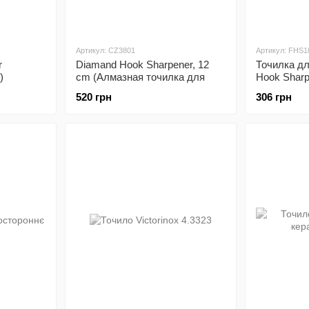
Артикул: CZ3801
Артикул: FHS1
r
Diamand Hook Sharpener, 12
Точилка д
)
cm (Алмазная точилка для
Hook Sharp
крючков)
520 грн
306 грн