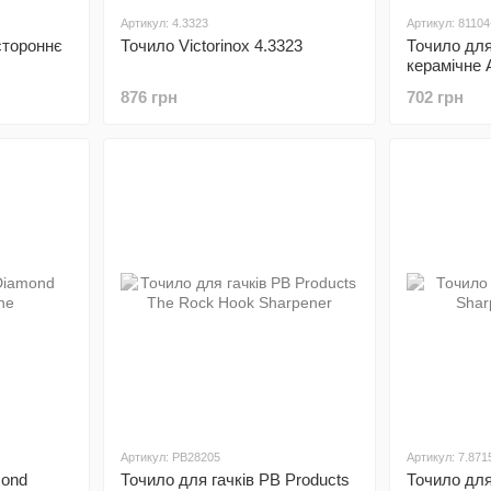
Артикул: 4.3323
Артикул: 81104
стороннє
Точило Victorinox 4.3323
Точило для
керамічне 
876 грн
702 грн
Артикул: PB28205
Артикул: 7.871
mond
Точило для гачків PB Products
Точило для 