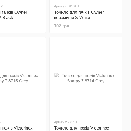
-2
Артикул: 81104-1
 гачків Owner
Точило для гачків Owner
A Black
керамічне S White
702 грн
5
Артикул: 7.8714
ножів Victorinox
Точило для ножів Victorinox