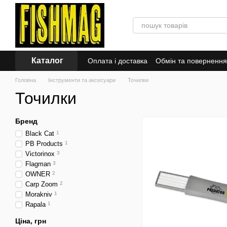
Перейти до основного контенту
Каталог
Оплата і доставка
Обмін та повернення
Знижки
Головна
Інструменти та аксесуари
Точилки
Точилки
Бренд
Black Cat
1
PB Products
1
Victorinox
3
Flagman
3
OWNER
2
Carp Zoom
2
Morakniv
1
Rapala
1
Ціна, грн