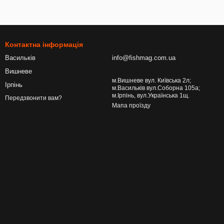
Контактна інформація
Васильків
info@fishmag.com.ua
Вишневе
м.Вишневе вул. Київська 2л;
Ірпінь
м.Васильків вул.Соборна 105а;
м.Ірпінь, вул.Українська 1щ.
Передзвонити вам?
Мапа проїзду