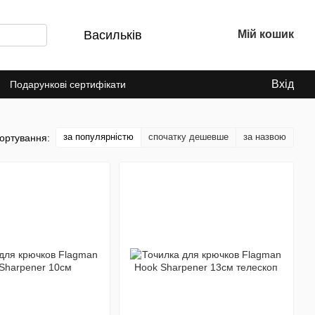
Васильків
Мій кошик
Вхід
Подарункові сертифікати
за популярністю
спочатку дешевше
за назвою
ортування: