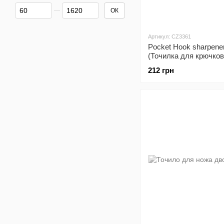
Від Ціна, грн
До Ціна, грн
ОК
Артикул: CZ3361
Pocket Hook sharpene
(Точилка для крючков
212 грн