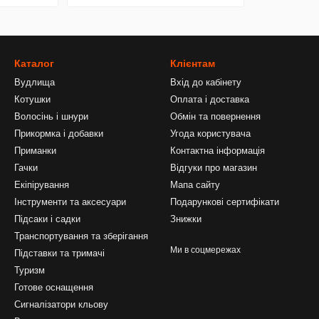
Каталог
Клієнтам
Вудлища
Вхід до кабінету
Котушки
Оплата і доставка
Волосінь і шнури
Обмін та повернення
Прикормка і добавки
Угода користувача
Приманки
Контактна інформація
Гачки
Відгуки про магазин
Екіпірування
Мапа сайту
Інструменти та аксесуари
Подарункові сертифікати
Підсаки і садки
Знижки
Транспортування та зберігання
Ми в соцмережах
Підставки та тримачі
Туризм
Готове оснащення
Сигналізатори кльову