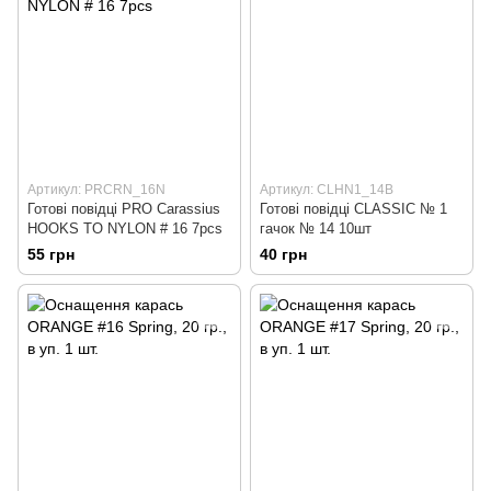
Артикул: PRCRN_16N
Артикул: CLHN1_14B
Готовi повiдцi PRO Carassius
Готовi повiдцi CLASSIC № 1
HOOKS TO NYLON # 16 7pcs
гачок № 14 10шт
55 грн
40 грн