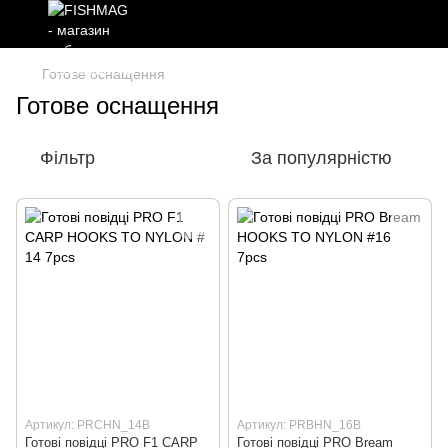
Готове оснащення
Готове оснащення
Фільтр
За популярністю
Артикул: PRCHN_14B
Артикул: PRBHN_16B
Готовi повiдцi PRO F1 CARP
Готовi повiдцi PRO Bream