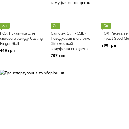
Хіт
Хіт
Хіт
FOX Рукавичка для
Camotex Stiff - 35lb -
FOX Ракета ве
силового закиду Casting
Поводковый в оплетке
Impact Spod M
Finger Stall
35lb жесткий
700 грн
камуфляжного цвета
449 грн
767 грн