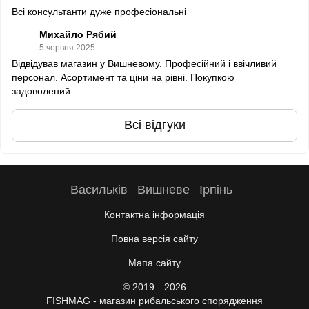
Всі консультанти дуже професіональні
Михайло Рябий
5 червня 2025
Відвідував магазин у Вишневому. Професійний і ввічливий
персонал. Асортимент та ціни на рівні. Покупкою
задоволений.
Всі відгуки
Васильків
Вишневе
Ірпінь
Контактна інформація
Повна версія сайту
Мапа сайту
© 2019—2026
FISHMAG - магазин рибальського спорядження