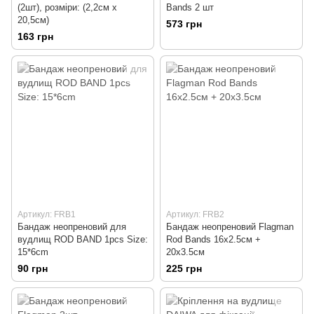
(2шт), розміри: (2,2см х
Bands 2 шт
20,5см)
573 грн
163 грн
Артикул: FRB1
Артикул: FRB2
Бандаж неопреновий для
Бандаж неопреновий Flagman
вудлищ ROD BAND 1pcs Size:
Rod Bands 16x2.5см +
15*6cm
20x3.5см
90 грн
225 грн