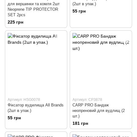
для вершинки та комля 2шт
(2шт в упак.)
Neoprene TIP PROTECTOR
55 грн
SET 2pcs
225 грн
Артикул: HSG0078
Артикул: CP3878
Фiксатор вудилища All Brands
CARP PRO Бандаж
(2шт в упак.)
неопреновий для вудлищ (2
шт.)
55 грн
181 грн