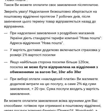
Також Ви можете оплатити своє замовлення післяплатою.
Зверніть увагу! Надсилання безкоштовно зберігається на
поштовому відділенні протягом 7 робочих днів, після
закінчення цього терміну товар відправляється назад до
відправника.
При надсиланні замовлення з роздрібних магазинів
України діють стандартні тарифи компанії "Нова пошта":
Адреса-відділення "Нова пошта".
У вартість доставки додатково включається страховка у
розмірі 1% вартості посилки
Якщо найбільша сторона посилки більше 120см,
посилка
не може бути відправлена ​​на відділення з
обмеженнями за вагою 5кг, 10кг або 30кг
При виборі оплати «накладений платіж» Ви матимете
додаткові витрати на цю послугу, а саме 2% від суми
замовлення, + 20 грн. Сума послуги входить у вартість
замовлення.
Ви можете оплатити замовлення всіма зручними для Вас
способами: готівкою при отриманні в поштовому відділенні,
через послуги інтернет-банкінгу (Приват24, Monobank), а