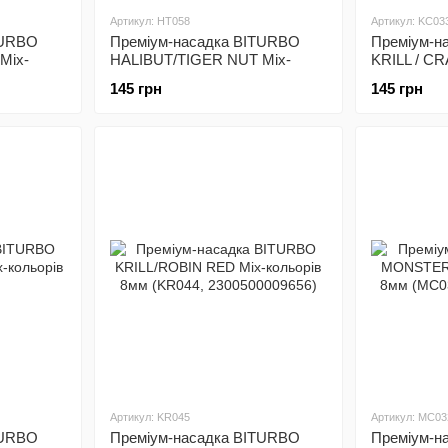
Артикул: HT058
Артикул: KC03
TURBO
Преміум-насадка BITURBO
Преміум-н
Mix-
HALIBUT/TIGER NUT Mix-
KRILL / C
,
кольорів 12мм (HT053,
кольорів 8
145 грн
145 грн
2300500000622)
230050000
Артикул: KR045
Артикул: MC03
TURBO
Преміум-насадка BITURBO
Преміум-н