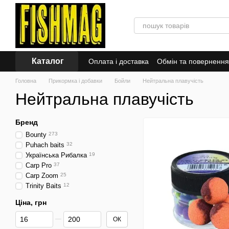
Перейти до основного контенту
Каталог
Оплата і доставка
Обмін та повернення
Знижки
Головна
Прикормка і добавки
Бойли
Нейтральна плавучість
Нейтральна плавучість
Бренд
Bounty
273
Puhach baits
32
Українська Рибалка
19
Carp Pro
37
Carp Zoom
25
Trinity Baits
12
Ціна, грн
Від Ціна, грн
До Ціна, грн
ОК