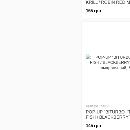
KRILL / ROBIN RED M
кольорів 14мм
165 грн
Артикул: RB033
POP-UP "BITURBO" 
FISH / BLACKBERRY" 
помаранчевий, 8мм
145 грн