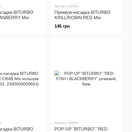
3
Артикул: KR050
асадка BITURBO
Преміум-насадка BITURBO
RANBERRY Mix-
KRILL/ROBIN RED Mix-
мм (KC032,
кольорів 10мм (KR050,
145 грн
9632)
2300500009540)
2
Артикул: RB045
асадка BITURBO
POP-UP "BITURBO" "RED