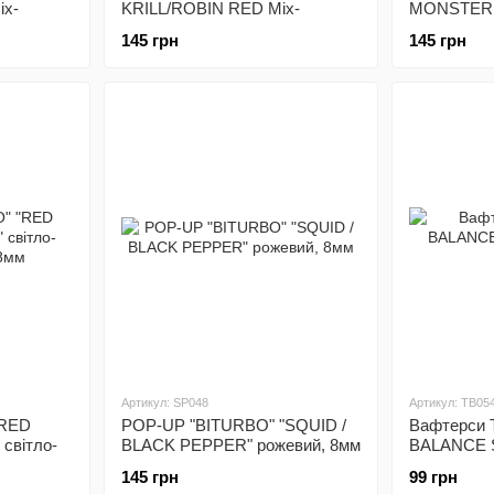
ix-
KRILL/ROBIN RED Mix-
MONSTER 
кольорів 8мм (KR044,
8мм (MC03
145 грн
145 грн
2300500009656)
Артикул: SP048
Артикул: TB05
"RED
POP-UP "BITURBO" "SQUID /
Вафтерси Tr
світло-
BLACK PEPPER" рожевий, 8мм
BALANCE Sp
12mm 50г
145 грн
99 грн