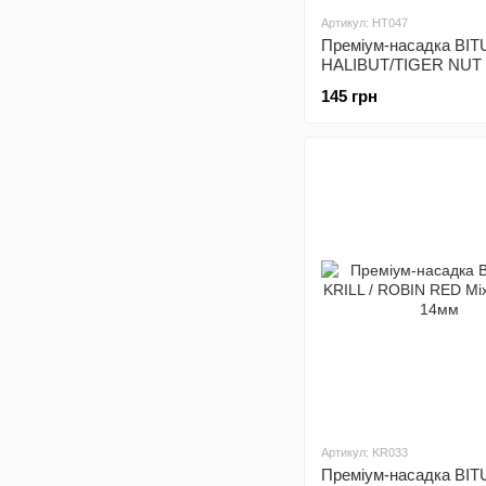
Артикул: HT047
Преміум-насадка BI
HALIBUT/TIGER NUT 
кольорів 10мм (HT047
145 грн
2300500009601)
Артикул: KR033
Преміум-насадка BI