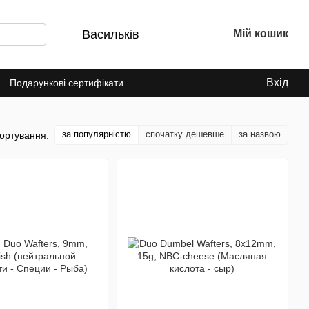
Васильків
Мій кошик
Вхід
Подарункові сертифікати
за популярністю
спочатку дешевше
за назвою
ортування: