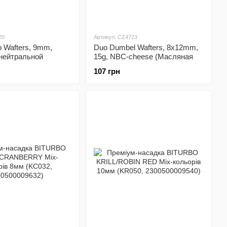
20
Артикул: CZ4723
 Wafters, 9mm,
Duo Dumbel Wafters, 8x12mm,
 (нейтральной
15g, NBC-cheese (Масляная
 - Специи - Рыба)
кислота - сыр)
107 грн