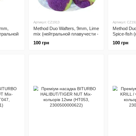
Артикул: CZ1913
Артикул: CZ19
9mm,
Method Duo Wafters, 9mm, Lime
Method Duo
йтральной
mix (нейтральной плавучести -
Spice-fish
Лимонный микс)
плавучести
100 грн
100 грн