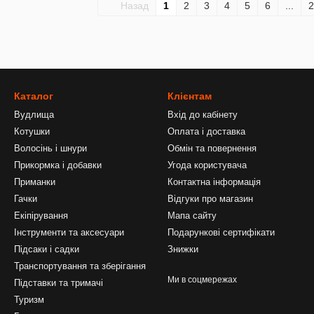
Назад
1
2
3
4
5
6
...
2
Каталог
Клієнтам
Вудлища
Вхід до кабінету
Котушки
Оплата і доставка
Волосінь і шнури
Обмін та повернення
Прикормка і добавки
Угода користувача
Приманки
Контактна інформація
Гачки
Відгуки про магазин
Екіпірування
Мапа сайту
Інструменти та аксесуари
Подарункові сертифікати
Підсаки і садки
Знижки
Транспортування та зберігання
Ми в соцмережах
Підставки та тримачі
Туризм