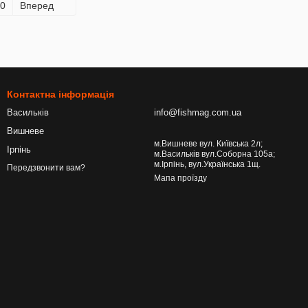
0
Вперед
Контактна інформація
Васильків
info@fishmag.com.ua
Вишневе
м.Вишневе вул. Київська 2л;
Ірпінь
м.Васильків вул.Соборна 105а;
м.Ірпінь, вул.Українська 1щ.
Передзвонити вам?
Мапа проїзду