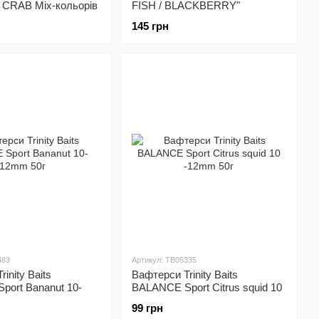
CRAB Mix-кольорів
FISH / BLACKBERRY"
2, 2300500009663)
рожевий, 8мм
145 грн
483
Артикул: TB05335
inity Baits
Вафтерси Trinity Baits
ort Bananut 10-
BALANCE Sport Citrus squid 10
-12mm 50г
99 грн