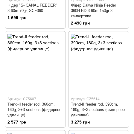
Артикул: SCF360
Артикул: 11606-365
Фiдер "S- CANAL FEEDER"
Фідер Daiwa Ninja Feeder
3,60m 70gr, SCF360
360H-BD 3.60m 150gr 3
квивертипа
1 699 грн
2 490 грн
Артикул: CZ5607
Артикул: CZ5614
Trend-II feeder rod, 360cm,
Trend-II feeder rod, 390cm,
160g, 3+3 sections (фидерное
180g, 3+3 sections (фидерное
удилище)
удилище)
2 577 грн
3 275 грн