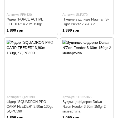
Артикул: FFH420
Артикул: SLP270
Фiдер "FORCE ACTIVE
Пікерне вудлище Flagman S-
FEEDER" 4.20m 150gr
Light Picker 2.7м 35г
1 890 грн
1 399 грн
Артикул: SQPC390
Артикул: 11332-366
Фiдер "SQUADRON PRO
Вудлище фідерне Daiwa
CARP FEEDER" 3,90m 130gr,
N'Zon Feeder 3.60m 150gr 2
SQPC390
квивертипа
1 856 грн
3 095 грн