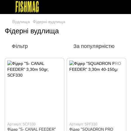
Вудлища
Фідерні вудлища
Фідерні вудлища
Фільтр
За популярністю
Артикул: SCF330
Артикул: SPF330
Фiдер "S- CANAL FEEDER"
Фiдер "SQUADRON PRO