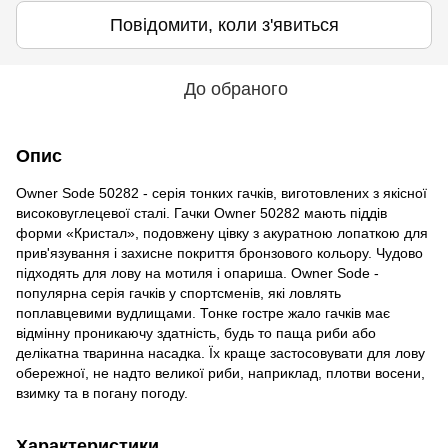
Повідомити, коли з'явиться
До обраного
Опис
Owner Sode 50282 - серія тонких гачків, виготовлених з якісної
високовуглецевої сталі. Гачки Owner 50282 мають піддів
форми «Кристал», подовжену цівку з акуратною лопаткою для
прив'язування і захисне покриття бронзового кольору. Чудово
підходять для лову на мотиля і опариша. Owner Sode -
популярна серія гачків у спортсменів, які ловлять
поплавцевими вудлищами. Тонке гостре жало гачків має
відмінну проникаючу здатність, будь то паща риби або
делікатна тваринна насадка. Їх краще застосовувати для лову
обережної, не надто великої риби, наприклад, плотви восени,
взимку та в погану погоду.
Характеристики