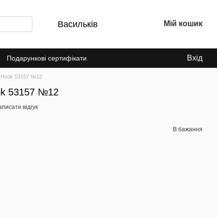
Васильків
Мій кошик
Вхід
Подарункові сертифікати
w Hook 53157 №12
ok 53157 №12
писати відгук
В бажання