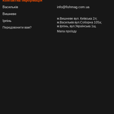
Контактна інформація
Васильків
info@fishmag.com.ua
Вишневе
м.Вишневе вул. Київська 2л;
Ірпінь
м.Васильків вул.Соборна 105а;
м.Ірпінь, вул.Українська 1щ.
Передзвонити вам?
Мапа проїзду