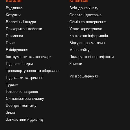
Каталог
Клієнтам
Вудлища
Вхід до кабінету
Котушки
Оплата і доставка
Волосінь і шнури
Обмін та повернення
Прикормка і добавки
Угода користувача
Приманки
Контактна інформація
Гачки
Відгуки про магазин
Екіпірування
Мапа сайту
Інструменти та аксесуари
Подарункові сертифікати
Підсаки і садки
Знижки
Транспортування та зберігання
Ми в соцмережах
Підставки та тримачі
Туризм
Готове оснащення
Сигналізатори кльову
Все для монтажу
Зима
Запчастини й догляд