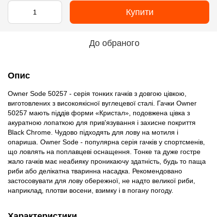
Купити
До обраного
Опис
Owner Sode 50257 - серія тонких гачків з довгою цівкою,
виготовлених з високоякісної вуглецевої сталі. Гачки Owner
50257 мають піддів форми «Кристал», подовжена цівка з
акуратною лопаткою для прив'язування і захисне покриття
Black Chrome. Чудово підходять для лову на мотиля і
опариша. Owner Sode - популярна серія гачків у спортсменів,
що ловлять на поплавцеві оснащення. Тонке та дуже гостре
жало гачків має неабияку проникаючу здатність, будь то паща
риби або делікатна тваринна насадка. Рекомендовано
застосовувати для лову обережної, не надто великої риби,
наприклад, плотви восени, взимку і в погану погоду.
Характеристики