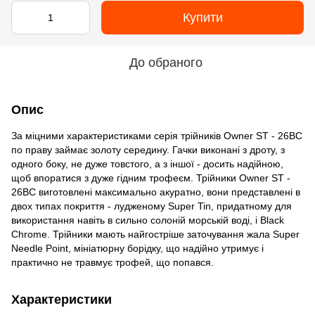
Купити
До обраного
Опис
За міцними характеристиками серія трійників Owner ST - 26BC
по праву займає золоту середину. Гачки виконані з дроту, з
одного боку, не дуже товстого, а з іншої - досить надійною,
щоб впоратися з дуже гідним трофеєм. Трійники Owner ST -
26BC виготовлені максимально акуратно, вони представлені в
двох типах покриття - лудженому Super Tin, придатному для
використання навіть в сильно солоній морській воді, і Black
Chrome. Трійники мають найгостріше заточування жала Super
Needle Point, мініатюрну борідку, що надійно утримує і
практично не травмує трофей, що попався.
Характеристики