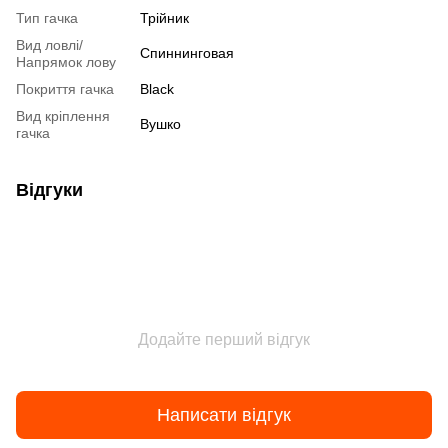
Тип гачка
Трійник
Вид ловлі/
Спиннинговая
Напрямок лову
Покриття гачка
Black
Вид кріплення
Вушко
гачка
Відгуки
Додайте перший відгук
Написати відгук