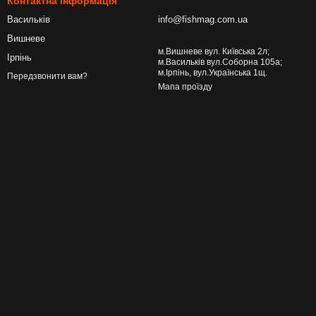
Контактна інформація
Васильків
info@fishmag.com.ua
Вишневе
м.Вишневе вул. Київська 2л;
Ірпінь
м.Васильків вул.Соборна 105а;
м.Ірпінь, вул.Українська 1щ.
Передзвонити вам?
Мапа проїзду