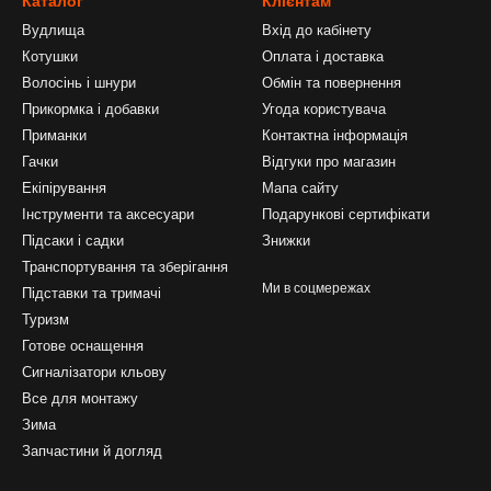
Каталог
Клієнтам
Вудлища
Вхід до кабінету
Котушки
Оплата і доставка
Волосінь і шнури
Обмін та повернення
Прикормка і добавки
Угода користувача
Приманки
Контактна інформація
Гачки
Відгуки про магазин
Екіпірування
Мапа сайту
Інструменти та аксесуари
Подарункові сертифікати
Підсаки і садки
Знижки
Транспортування та зберігання
Ми в соцмережах
Підставки та тримачі
Туризм
Готове оснащення
Сигналізатори кльову
Все для монтажу
Зима
Запчастини й догляд