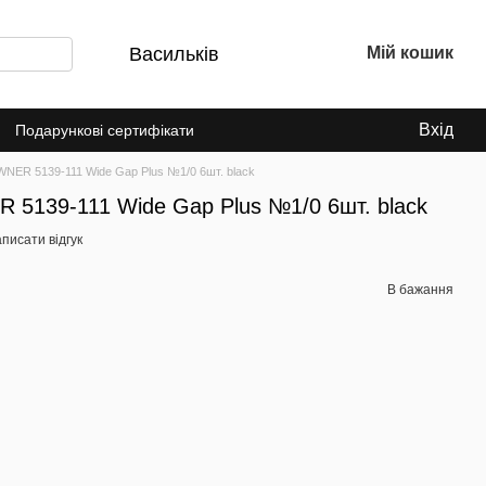
Васильків
Мій кошик
Вхід
Подарункові сертифікати
NER 5139-111 Wide Gap Plus №1/0 6шт. black
 5139-111 Wide Gap Plus №1/0 6шт. black
писати відгук
В бажання