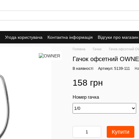
Угода користувача
Контактна інформація
Відгуки про магазин
Головна
Гачки
Гачок офсетний OW
Гачок офсетний OWNER
В наявності
Артикул: 5139-111
На
158 грн
Номер гачка
Купити