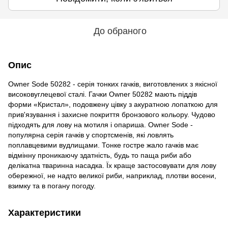
До обраного
Опис
Owner Sode 50282 - серія тонких гачків, виготовлених з якісної
високовуглецевої сталі. Гачки Owner 50282 мають піддів
форми «Кристал», подовжену цівку з акуратною лопаткою для
прив'язування і захисне покриття бронзового кольору. Чудово
підходять для лову на мотиля і опариша. Owner Sode -
популярна серія гачків у спортсменів, які ловлять
поплавцевими вудлищами. Тонке гостре жало гачків має
відмінну проникаючу здатність, будь то паща риби або
делікатна тваринна насадка. Їх краще застосовувати для лову
обережної, не надто великої риби, наприклад, плотви восени,
взимку та в погану погоду.
Характеристики