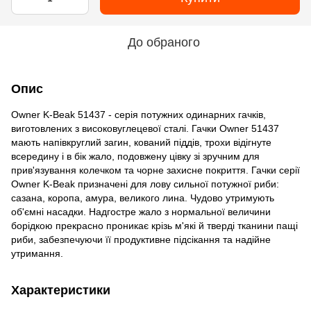
До обраного
Опис
Owner K-Beak 51437 - серія потужних одинарних гачків,
виготовлених з високовуглецевої сталі. Гачки Owner 51437
мають напівкруглий загин, кований піддів, трохи відігнуте
всередину і в бік жало, подовжену цівку зі зручним для
прив'язування колечком та чорне захисне покриття. Гачки серії
Owner K-Beak призначені для лову сильної потужної риби:
сазана, коропа, амура, великого лина. Чудово утримують
об'ємні насадки. Надгостре жало з нормальної величини
борідкою прекрасно проникає крізь м'які й тверді тканини пащі
риби, забезпечуючи її продуктивне підсікання та надійне
утримання.
Характеристики