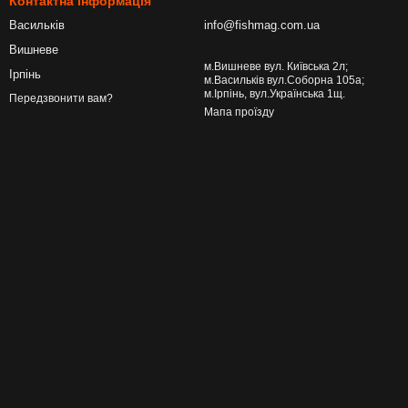
Контактна інформація
Васильків
info@fishmag.com.ua
Вишневе
м.Вишневе вул. Київська 2л;
Ірпінь
м.Васильків вул.Соборна 105а;
м.Ірпінь, вул.Українська 1щ.
Передзвонити вам?
Мапа проїзду