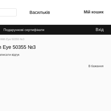
Васильків
Мій кошик
Вхід
Подарункові сертифікати
 With Eye 50355 №3
th Eye 50355 №3
писати відгук
В бажання