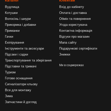
Каталог
Клієнтам
Вудлища
Вхід до кабінету
Котушки
Оплата і доставка
Волосінь і шнури
Обмін та повернення
Прикормка і добавки
Угода користувача
Приманки
Контактна інформація
Гачки
Відгуки про магазин
Екіпірування
Мапа сайту
Інструменти та аксесуари
Подарункові сертифікати
Підсаки і садки
Знижки
Транспортування та зберігання
Ми в соцмережах
Підставки та тримачі
Туризм
Готове оснащення
Сигналізатори кльову
Все для монтажу
Зима
Запчастини й догляд