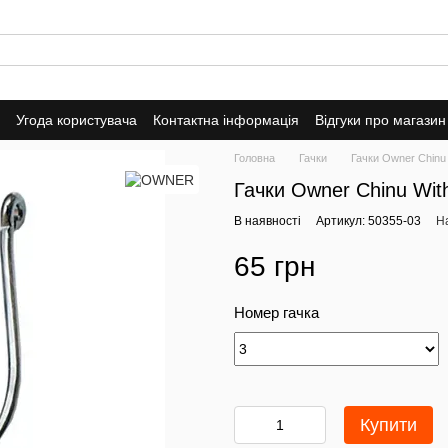
Угода користувача
Контактна інформація
Відгуки про магазин
Головна
Гачки
Гачки Owner Chinu
Гачки Owner Chinu Wi
В наявності
Артикул: 50355-03
На
65 грн
Номер гачка
Купити