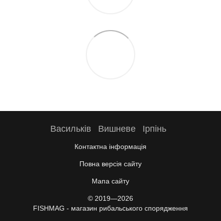
Васильків
Вишневе
Ірпінь
Контактна інформація
Повна версія сайту
Мапа сайту
© 2019—2026
FISHMAG - магазин рибальського спорядження